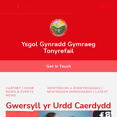
Skip to content ↓
Menu
Search
Translate
Ysgol Gynradd Gymraeg
Tonyrefail
Get In Touch
CARTREF / HOME
NEWYDDION A DIGWYDDIADAU /
NEWS & EVENTS
NEWYDDION DIWEDDARAF / LATEST
NEWS
Gwersyll yr Urdd Caerdydd